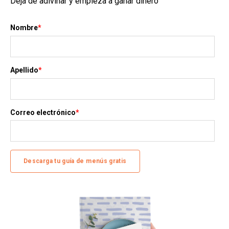
Deja de adivinar y empieza a ganar dinero
Nombre
*
Apellido
*
Correo electrónico
*